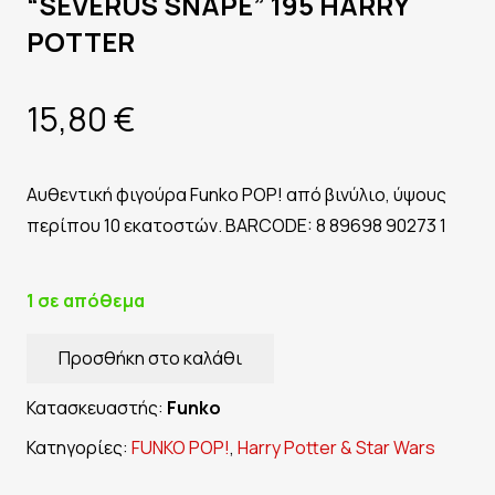
“SEVERUS SNAPE” 195 HARRY
POTTER
15,80
€
Αυθεντική φιγούρα Funko POP! από βινύλιο, ύψους
περίπου 10 εκατοστών. BARCODE: 8 89698 90273 1
1 σε απόθεμα
Προσθήκη στο καλάθι
Vinyl
Figure
Κατασκευαστής:
Funko
FUNKO
Κατηγορίες:
FUNKO POP!
,
Harry Potter & Star Wars
POP