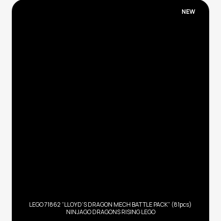
NEW
LEGO 71862 “LLOYD’S DRAGON MECH BATTLE PACK” (81pcs)
NINJAGO DRAGONS RISING LEGO