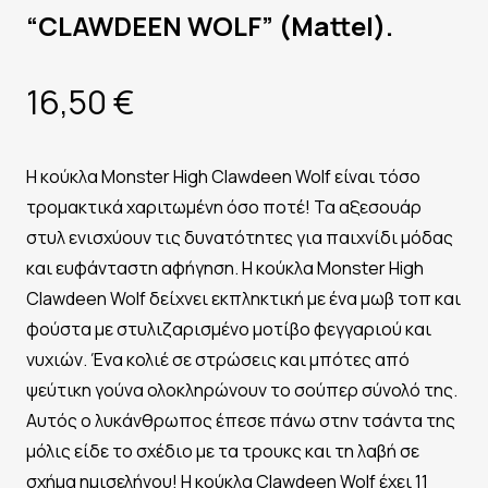
“CLAWDEEN WOLF” (Mattel).
16,50
€
Η κούκλα Monster High Clawdeen Wolf είναι τόσο
τρομακτικά χαριτωμένη όσο ποτέ! Τα αξεσουάρ
στυλ ενισχύουν τις δυνατότητες για παιχνίδι μόδας
και ευφάνταστη αφήγηση. Η κούκλα Monster High
Clawdeen Wolf δείχνει εκπληκτική με ένα μωβ τοπ και
φούστα με στυλιζαρισμένο μοτίβο φεγγαριού και
νυχιών. Ένα κολιέ σε στρώσεις και μπότες από
ψεύτικη γούνα ολοκληρώνουν το σούπερ σύνολό της.
Αυτός ο λυκάνθρωπος έπεσε πάνω στην τσάντα της
μόλις είδε το σχέδιο με τα τρουκς και τη λαβή σε
σχήμα ημισελήνου! Η κούκλα Clawdeen Wolf έχει 11