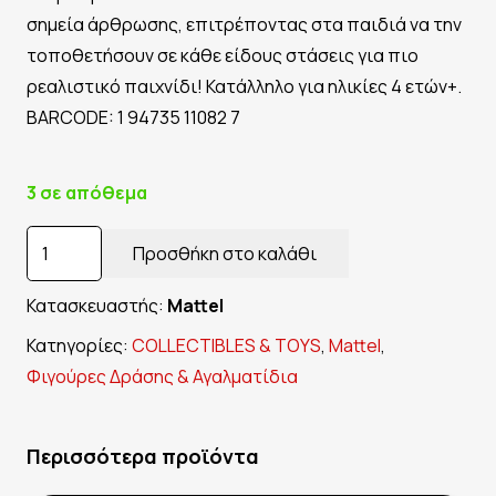
σημεία άρθρωσης, επιτρέποντας στα παιδιά να την
τοποθετήσουν σε κάθε είδους στάσεις για πιο
ρεαλιστικό παιχνίδι! Κατάλληλο για ηλικίες 4 ετών+.
BARCODE: 1 94735 11082 7
3 σε απόθεμα
MONSTER
Προσθήκη στο καλάθι
HIGH
FASHION
Κατασκευαστής:
Mattel
DOLL
Κατηγορίες:
COLLECTIBLES & TOYS
,
Mattel
,
"CLAWDEEN
Φιγούρες Δράσης & Αγαλματίδια
WOLF"
(Mattel).
Περισσότερα προϊόντα
ποσότητα