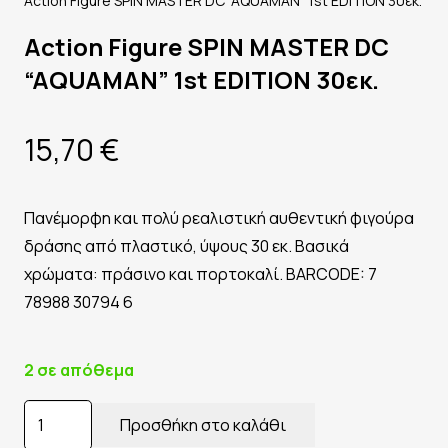
Action Figure SPIN MASTER DC “AQUAMAN” 1st EDITION 30εκ.
Action Figure SPIN MASTER DC
“AQUAMAN” 1st EDITION 30εκ.
15,70
€
Πανέμορφη και πολύ ρεαλιστική αυθεντική φιγούρα
δράσης από πλαστικό, ύψους 30 εκ. Βασικά
χρώματα: πράσινο και πορτοκαλί. BARCODE: 7
78988 30794 6
2 σε απόθεμα
Action
Προσθήκη στο καλάθι
Figure