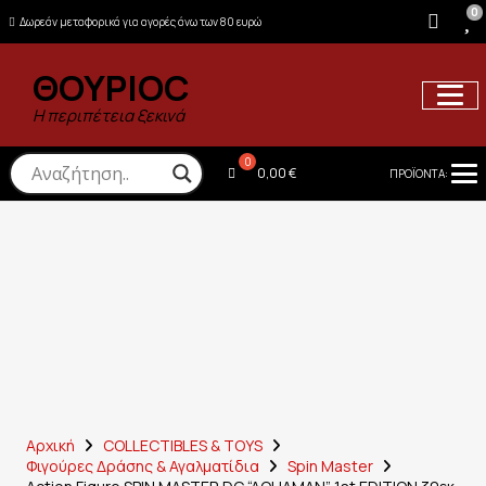
0
Δωρεάν μεταφορικά για αγορές άνω των 80 ευρώ
ΘΟΥΡΙΟC
Η περιπέτεια ξεκινά
0,00
€
ΠΡΟΪΟΝΤΑ:
Αρχική
COLLECTIBLES & TOYS
Φιγούρες Δράσης & Αγαλματίδια
Spin Master