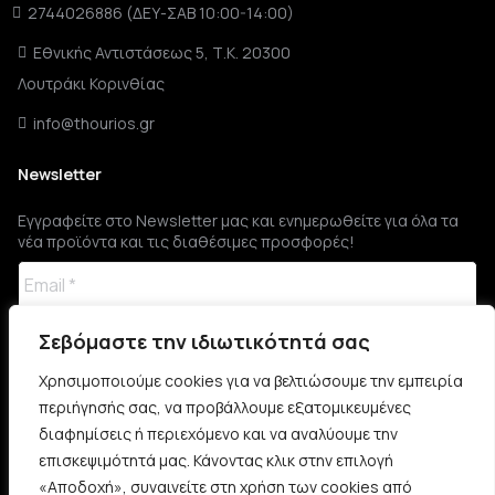
2744026886 (ΔΕΥ-ΣΑΒ 10:00-14:00)
Εθνικής Αντιστάσεως 5, Τ.Κ. 20300
Λουτράκι Κορινθίας
info@thourios.gr
Newsletter
Εγγραφείτε στο Newsletter μας και ενημερωθείτε για όλα τα
νέα προϊόντα και τις διαθέσιμες προσφορές!
Σεβόμαστε την ιδιωτικότητά σας
Χρησιμοποιούμε cookies για να βελτιώσουμε την εμπειρία
περιήγησής σας, να προβάλλουμε εξατομικευμένες
διαφημίσεις ή περιεχόμενο και να αναλύουμε την
επισκεψιμότητά μας. Κάνοντας κλικ στην επιλογή
«Αποδοχή», συναινείτε στη χρήση των cookies από