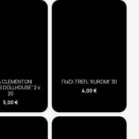
λ CLEMENTONI
Παζλ TREFL “KUROMI” 30
S DOLLHOUSE” 2 x
4,00
€
20
5,00
€