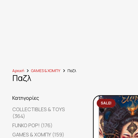
Αρχική
GAMES & ΧΟΜΠΥ
Παζλ
Παζλ
Κατηγορίες
SALE!
COLLECTIBLES & TOYS
(364)
FUNKO POP!
(176)
GAMES & ΧΟΜΠΥ
(159)