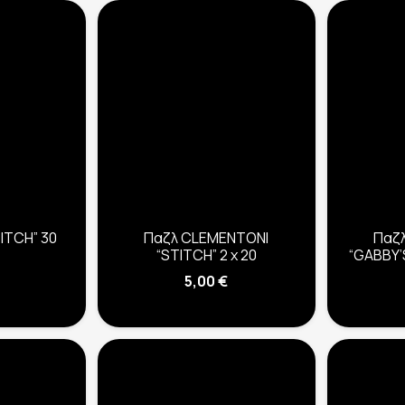
ITCH” 30
Παζλ CLEMENTONI
Παζ
“STITCH” 2 x 20
“GABBY’
5,00
€