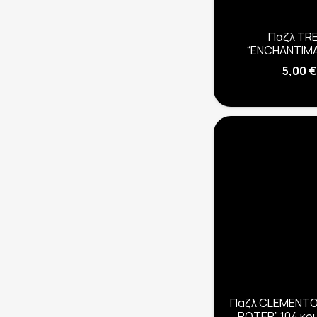
Παζλ TR
“ENCHANTIMA
5,00
€
Παζλ CLEMENTO
POTER” 104 κο