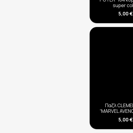
super co
5,00
€
Παζλ CLEME
“MARVEL AVEN
5,00
€