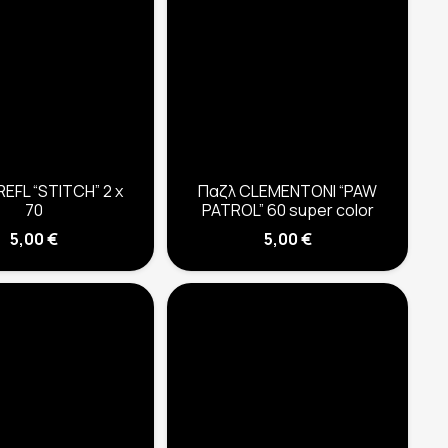
EFL “STITCH” 2 x
Παζλ CLEMENTONI “PAW
70
PATROL” 60 super color
5,00
€
5,00
€