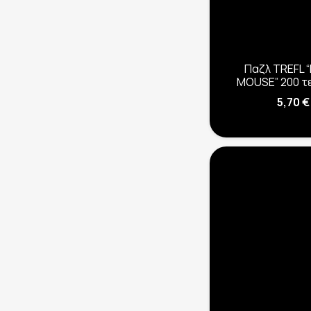
Παζλ TREFL “
MOUSE” 200 τ
5,70
€