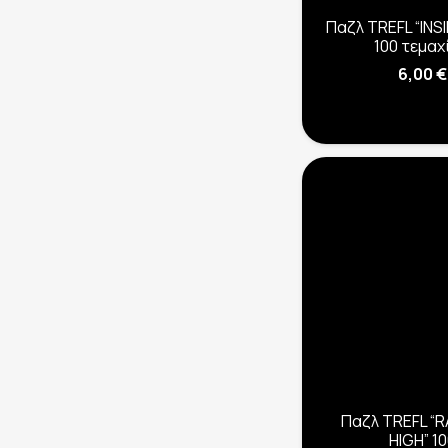
Παζλ TREFL “INS
100 τεμαχ
6,00
€
Παζλ TREFL “
HIGH” 1