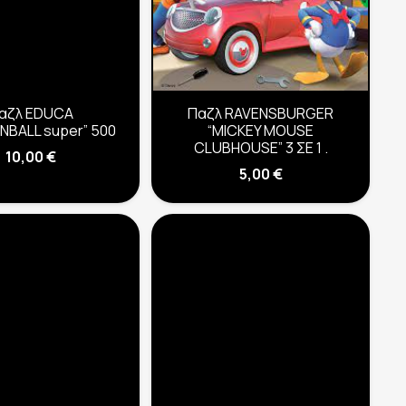
αζλ EDUCA
Παζλ RAVENSBURGER
BALL super” 500
“MICKEY MOUSE
CLUBHOUSE” 3 ΣΕ 1 .
10,00
€
5,00
€