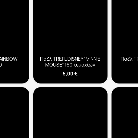
RAINBOW
Παζλ TREFL DISNEY “MINNIE
Παζλ TR
0
MOUSE” 160 τεμαχίων
5,00
€