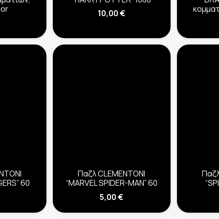
lor
κομματ
10,00
€
NTONI
Παζλ CLEMENTONI
Παζ
GERS” 60
“MARVEL SPIDER-MAN” 60
“SP
5,00
€