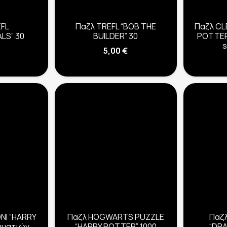
EFL
Παζλ TREFL “BOB THE
Παζλ CL
LS” 30
BUILDER” 30
POTTER
s
5,00
€
NI “HARRY
Παζλ HOGWARTS PUZZLE
Παζ
μματιών,
“HARRY POTTER” 1000
“DRA