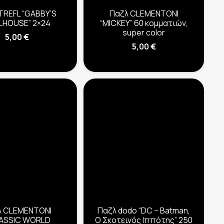
TREFL “GABBY’S
Παζλ CLEMENTONI
LHOUSE” 2×24
“MICKEY” 60 κομματιών,
super color
5,00
€
5,00
€
λ CLEMENTONI
Παζλ dodo “DC – Batman,
RASSIC WORLD
Ο Σκοτεινός Ιππότης” 250