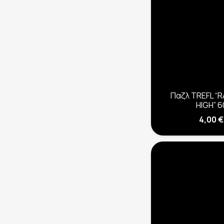
Παζλ TREFL “
HIGH” 6
4,00
€