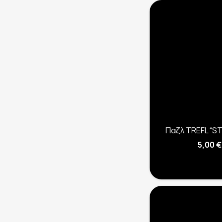
Παζλ TREFL “ST
5,00
€