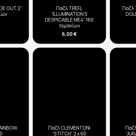
IDE OUT 2”
Παζλ TREFL
Παζλ 
ίων
“ILLUMINATION’S
DOL
DESPICABLE ME4” 160
τεμαχίων
6,00
€
RAINBOW
Παζλ CLEMENTONI
Παζ
00
“STITCH” 2 x 60
“JU