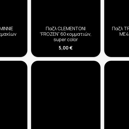
MINNIE
Παζλ CLEMENTONI
Παζλ T
εμαχίων
“FROZEN” 60 κομματιών,
ME4
super color
5,00
€