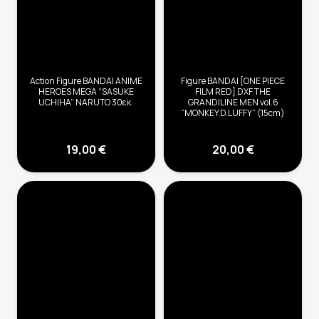
Action Figure BANDAI ANIME
Figure BANDAI [ONE PIECE
HEROES MEGA “SASUKE
FILM RED] DXF THE
UCHIHA” NARUTO 30εκ.
GRANDILINE MEN vol.6
“MONKEY.D.LUFFY” (15cm)
19,00
€
20,00
€