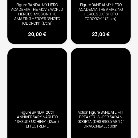
Figure BANDAI MY HERO
Figure BANDAI MY HERO
ACADEMIA THE MOVIE WORLD
ACADEMIA THE AMAZING
HEROES’ MISSION THE
HEROES DX “SHOTO
AMAZING HEROES “SHOTO
TODOROKI” (21cm)
TODOROKI” (17cm)
20,00
€
23,00
€
Figure BANDAI 20th
Action Figure BANDAI LIMIT
ANNIVERSARY NARUTO
BREAKER “SUPER SAIYAN
“SASUKE UCHIHA” (12cm)
GOGETA (DBS BROLY VER.)”
EFFECTREME
DRAGONBALL 30cm.