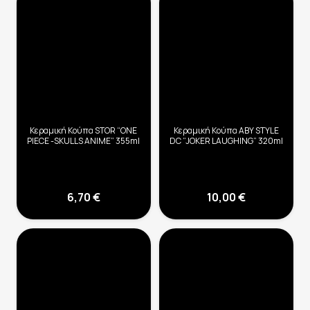
Κεραμική Κούπα STOR “ONE
Κεραμική Κούπα ABY STYLE
PIECE -SKULLS ANIME” 355ml
DC “JOKER LAUGHING” 320ml
6,70
€
10,00
€