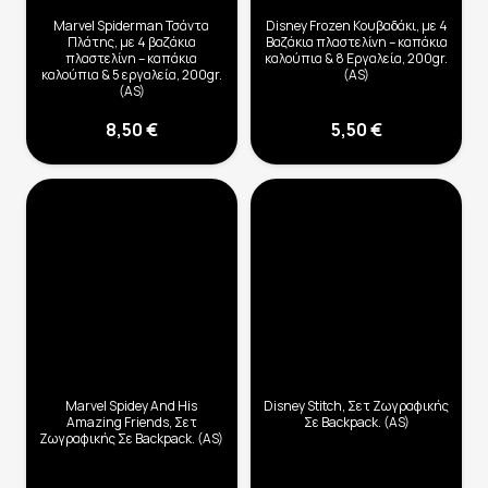
Marvel Spiderman Τσάντα
Disney Frozen Κουβαδάκι, με 4
Πλάτης, με 4 βαζάκια
Βαζάκια πλαστελίνη – καπάκια
πλαστελίνη – καπάκια
καλούπια & 8 Εργαλεία, 200gr.
καλούπια & 5 εργαλεία, 200gr.
(AS)
(AS)
8,50
€
5,50
€
Marvel Spidey And His
Disney Stitch, Σετ Ζωγραφικής
Amazing Friends, Σετ
Σε Backpack. (AS)
Ζωγραφικής Σε Backpack. (AS)