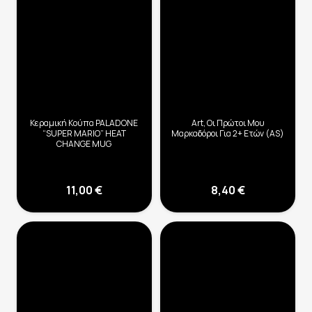
Κεραμική Κούπα PALADONE
Art, Οι Πρώτοι Μου
“SUPER MARIO” HEAT
Μαρκαδόροι Για 2+ Ετών (AS)
CHANGE MUG
11,00
€
8,40
€