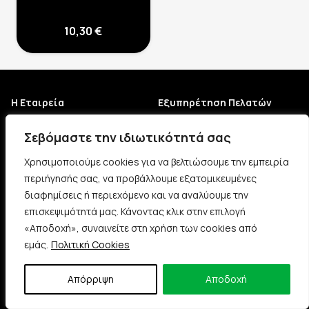
10,30
€
Η Εταιρεία
Εξυπηρέτηση Πελατών
Σχετικά με εμάς
Παρακολούθηση Παραγγελίας
Σεβόμαστε την ιδιωτικότητά σας
Επικοινωνία
Τρόποι Πληρωμής
Χρησιμοποιούμε cookies για να βελτιώσουμε την εμπειρία
περιήγησής σας, να προβάλλουμε εξατομικευμένες
Καταστήματα
Τρόποι Αποστολής
διαφημίσεις ή περιεχόμενο και να αναλύουμε την
Πολιτική Επιστροφών
επισκεψιμότητά μας. Κάνοντας κλικ στην επιλογή
«Αποδοχή», συναινείτε στη χρήση των cookies από
Όροι Χρήσης
εμάς.
Πολιτική Cookies
Πολιτική Απορρήτου – Cookies
Απόρριψη
Αποδοχή
Πληροφορίες