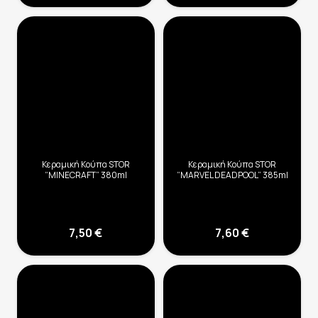
Κεραμική Κούπα STOR
Κεραμική Κούπα STOR
“MINECRAFT” 380ml
“MARVEL DEADPOOL” 385ml
7,50
€
7,60
€