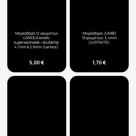
Μαρκαδόροι 12 χρωμάτων
Μαρκαδόροι JUMBO
CARIOCA birello,
12χρωμάτων, 5,4mm
superwashable – double tip:
(JUSTNOTE).
4,7mm & 2,6mm (carioca).
5,00
€
1,70
€