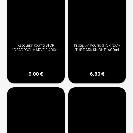
Κεραμική Κούπα STOR
Κεραμική Κούπα STOR “DC –
“DEADPOOL MARVEL” 400ml
THE DARK KNIGHT” 400ml
6,80
€
6,80
€