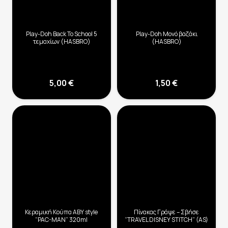
Play-Doh Back To School 5
Play-Doh Μονό βαζάκι
τεμαχίων (HASBRO)
(HASBRO)
5,00
€
1,50
€
Κεραμική Κούπα ABY style
Πίνακας Γράψε – Σβήσε
“PAC-MAN” 320ml
“TRAVEL DISNEY STITCH” (AS)