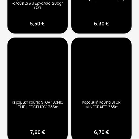
καλούπια & 8 Εργαλεία, 200gr.
(AS)
5,50
€
6,30
€
Κεραμική Κούπα STOR “SONIC
Κεραμική Κούπα STOR
– THE HEDGEHOG” 385ml
“MINECRAFT” 385ml
7,60
€
6,70
€