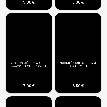
5,00
€
5,00
€
Κεραμική Κούπα STOR STAR
Κεραμική Κούπα STOR “ONE
WARS “THE CHILD” 385ml
PIECE” 325ml
7,80
€
6,50
€