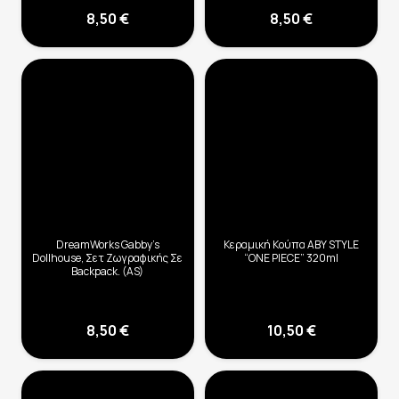
8,50
€
8,50
€
DreamWorks Gabby’s
Κεραμική Κούπα ABY STYLE
Dollhouse, Σετ Ζωγραφικής Σε
“ONE PIECE” 320ml
Backpack. (AS)
8,50
€
10,50
€