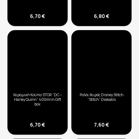
6,70
€
6,80
€
Κεραμική Κούπα STOR “DC –
Ρολόι Χειρός Disney Stitch
Harley Quinn” 400ml in Gift
“Stitch” Diakakis
box
6,70
€
7,60
€