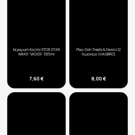
Κεραμική Κούπα STOR STAR
Play-Doh Treats & Favors 12
WARS “VADER” 385ml
τεμαχίων (HASBRO)
7,60
€
8,00
€