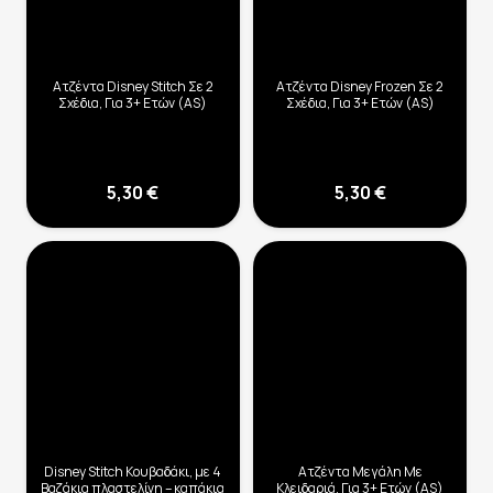
Ατζέντα Disney Stitch Σε 2
Ατζέντα Disney Frozen Σε 2
Σχέδια, Για 3+ Ετών (AS)
Σχέδια, Για 3+ Ετών (AS)
5,30
€
5,30
€
Disney Stitch Κουβαδάκι, με 4
Ατζέντα Μεγάλη Με
Βαζάκια πλαστελίνη – καπάκια
Κλειδαριά, Για 3+ Ετών (AS)