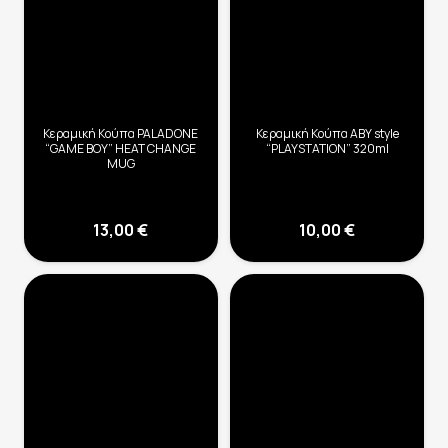
Κεραμική Κούπα PALADONE
Κεραμική Κούπα ABY style
“GAME BOY” HEAT CHANGE
“PLAYSTATION” 320ml
MUG
13,00
€
10,00
€