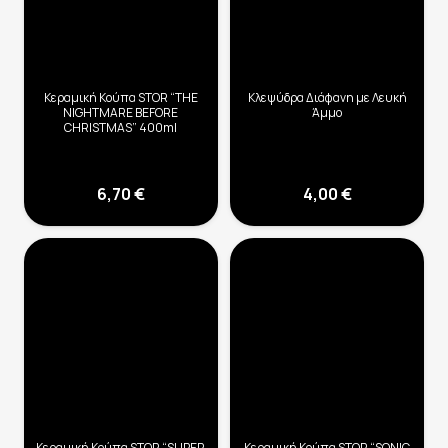
Κεραμική Κούπα STOR “THE
Κλεψύδρα Διάφανη με Λευκή
NIGHTMARE BEFORE
Άμμο
CHRISTMAS” 400ml
6,70
€
4,00
€
Κεραμική Κούπα STOR “SUPER
Κεραμική Κούπα STOR “SONIC